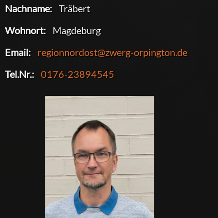
Nachname:
Träbert
Wohnort:
Magdeburg
Email:
regionnordost@zwerg-orpington.de
Tel.Nr.:
0176-23894545