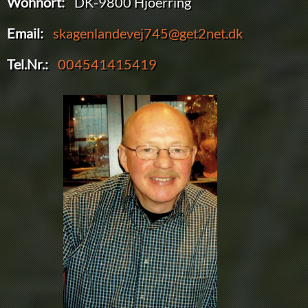
Wohnort:
DK-9800 Hjoerring
Email:
skagenlandevej745@get2net.dk
Tel.Nr.:
004541415419